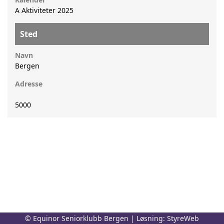
A Aktiviteter 2025
Sted
Navn
Bergen
Adresse
5000
© Equinor Seniorklubb Bergen | Løsning:
StyreWeb