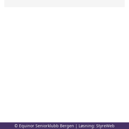
© Equinor Seniorklubb Bergen | Løsning:
StyreWeb