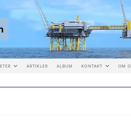
n
TETER
ARTIKLER
ALBUM
KONTAKT
OM O
ETSLISTE
KONTAKT
STYR
ER
BLI MEDLEM (SKJEMA
FORE
VEDT
TASJONER